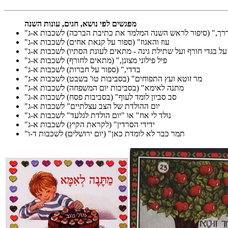
מפגשים לפי נושא, חגים, עונות השנה
לדרך," (סיפור לראש השנה המלמד את כתיבת הברכה) לשכבות א-ג
"עוז והאגוז" (ספור על קנאת אחים) לשכבות א-ג
 על בגדי חורף ועל שתילת גינה - מתאים לעונת הסתיו) לשכבות א-ג
"פיל פילוני מצונן," (מתאים לחורף) לשכבות א-ג
"בדדי," (ספור על חברות) לשכבות א-ג
"מר זוטא ועץ התפוחים" (בסביבות טו' בשבט) לשכבות א-ג
"מתנה לאימא" (בסביבות יום המשפחה) לשכבות א-ג
"סב סביון לומד לעוף" (בסביבות פסח) לשכבות א-ג
"יום ההולדת של הצב עצלתיים" לשכבות א-ג
"נולד לי אח" או "יום הולדת לגלעד" לשכבות א-ג
"ידידי הסרדין" (לקראת הקיץ) לשכבות א-ג
"תמר כבר לא לומדת כאן" (יום ירושלים) לשכבות ד-ו