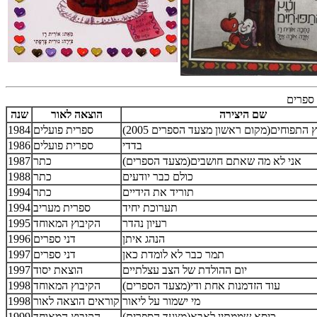
ספרים
שם היצירה
הוצאה לאור
שנה
 התפוחים(מקום ראשון מצעד הספרים 2005)
ספרית פועלים
1984
בדדי
ספרית פועלים
1986
אני לא מה שאתם חושבים(מצעד הספרים)
כתר
1987
כולם כבר יודעים
כתר
1988
תוריד את הידיים
כתר
1994
תערוכת יחיד
ספרית מעריב
1994
רעיון נהדר
הקיבוץ המאוחד
1995
הנהג איתן
דני ספרים
1996
תמר כבר לא לומדת כאן
דני ספרים
1997
יום ההולדת של הצב עצלתיים
הוצאת יסוד
1997
עוד הזדמנות אחת ודי(מצעד הספרים)
הקיבוץ המאוחד
1998
מי ישמור על ליאור
קוראים הוצאה לאור
1998
כיסא שממתין לאבא(מצעד הספרים)
הקיבוץ המאוחד
1999