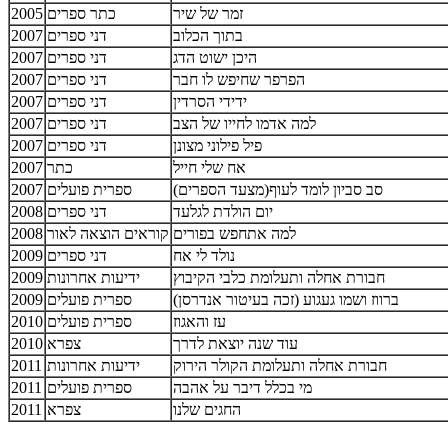
זמר של שיר
כתר ספרים
2005
בתוך הכלוב
דני ספרים
2007
היכן ישוט הדג
דני ספרים
2007
הפרפר שחיפש לו חבר
דני ספרים
2007
ידידי הסרדין
דני ספרים
2007
למה אדמו לחייו של הצב
דני ספרים
2007
פיל פילוני מצונן
דני ספרים
2007
אח שלי חייל
כתר
2007
סב סביון לומד לעוף(מצעד הספרים)
ספרית פועלים
2007
יום הולדת לגלעד
דני ספרים
2008
למה אתחפש בפורים
קוראים הוצאה לאור
2008
נולד לי אח
דני ספרים
2009
חבורת אחלה ותעלומת כלבי הקיבוץ
ידיעות אחרונות
2009
ברווז ושמו געגוע (זכה בעיטור אנדרסן)
ספרית פועלים
2009
עז והאגוז
ספרית פועלים
2010
עוד שנה יוצאת לדרך
צפרא
2010
חבורת אחלה ותעלומת הקולר הירוק
ידיעות אחרונות
2011
מי בכלל דיבר על אהבה
ספרית פועלים
2011
החגים שלנו
צפרא
2011