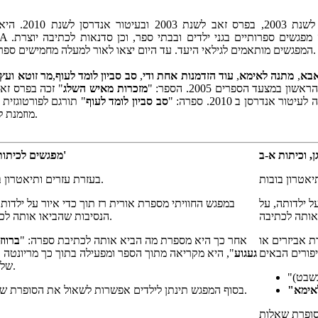
אורית רז, סופרת ילד
המפגשים מותאמים לגילאי היעד. עד היום יצאו לאור למעלה מחמישים ספרים שלה, לילדים, לנוער ולמבוגרים.
אבא
,
מתנה לאימא
,
עוד הזדמנות אחת ודי
,
סב סביון לומד לעוף
,
מר זוטא ועץ
ן במצעד הספרים 2005. הספר: "
מזכרות מאיש השלג
" זכה בפרס זאב 2006, הספ
לעיטור אנדרסן ב 2010. ספרה: "
סב סביון לומד לעוף
" תורגם לפורטוגזית 
מוזמנת למסע קידום הספר בברזיל בקיץ זה.
, וכיתות א-ב
מפגשים לכיתות ג'-ד'
בעזרת עזרים ותיאטרון בובות.
ל ילדותה, על
במפגש החוויתי מספרת אורית רז תוך כדי איור על ילדותה
הנסיבות שהביאו אותה לכתיבה.
ת אביזרים או
אחר כך היא מספרת מה הביא אותה לכתיבת ספרה: "
ברווז
געגוע
", היא מקריאה מתוך הספר ומפעילה בתוך כך מריונטה 
של ברווז.
בשבט)
"
בסוף המפגש תינתן לילדים אפשרות לשאול את הסופרת שאלות.