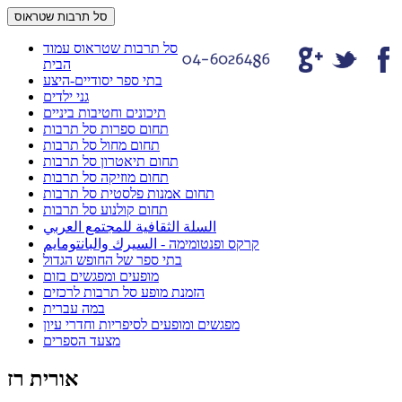
סל תרבות שטראוס
סל תרבות שטראוס עמוד
הבית
בתי ספר יסודיים-היצע
גני ילדים
תיכונים וחטיבות ביניים
תחום ספרות סל תרבות
תחום מחול סל תרבות
תחום תיאטרון סל תרבות
תחום מוזיקה סל תרבות
תחום אמנות פלסטית סל תרבות
תחום קולנוע סל תרבות
السلة الثقافية للمجتمع العربي
קרקס ופנטומימה - السيرك والبانتومايم
בתי ספר של החופש הגדול
מופעים ומפגשים בזום
הזמנת מופע סל תרבות לרכזים
במה עברית
מפגשים ומופעים לסיפריות וחדרי עיון
מצעד הספרים
אורית רז