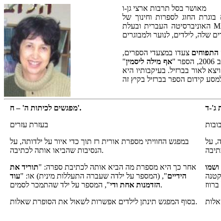
מאושר בסל תרבות ארצי גן-ו
ים ונוער, זכתה בפרס הדסה לשנת 2003, בפרס זאב לשנת 2003 ובעיטור אנדרסן לשנת 2010. היא בוגרת החוג לספרות וחינוך של
האוניברסיטה העברית ובעלת MA בכתיבה יצירתית של אוניברסיטת בן גוריון. מעבירה מפגשים ספרותיים בגני ילדים ובבתי ספר, וכן סדנאות לכתיבה יוצרת.
 התפוחים
צעדו במצעדי הספרים,
ר "
אף מילה ליסמין
"
ויצא לאור בברזיל. בעיקבותיו היא
מפגשים לכיתות ה' – ח'.
בעזרת עזרים
, על
במפגש החוויתי מספרת אורית רז תוך כדי איור על ילדותה, על
הנסיבות שהביאו אותה לכתיבה.
 ושמו
אחר כך היא מספרת מה הביא אותה לכתיבת ספרה: "
תוריד את
קטנה
הידיים
", (המספר על ילדה שעברה התעללות מינית) או: "
עוד
", המספר על ילד שהתמכר לסמים.
הזדמנות אחת ודי
בסוף המפגש תינתן לילדים אפשרות לשאול את הסופרת שאלות.