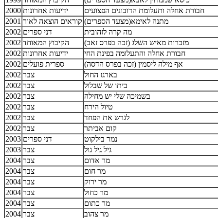
חבורת אחלה ותעלומת הדובונים הפצועים
ידיעות אחרונות
2000
מתנה לאימא(מצעד הספרים)
קוראים הוצאה לאור
2001
מה קרה לזהובית
דני ספרים
2002
מזכרות מאיש השלג (זכה בפרס זאב)
הקיבוץ המאוחד
2002
חבורת אחלה והתעלומה בפינת החי
ידיעות אחרונות
2002
אף מילה ליסמין (זכה בפרס הדסה)
ספרית פועלים
2002
בארגז החול
צבר
2002
ביתו של שבלול
צבר
2002
בשמיכה שלי יש מחילה
צבר
2002
טיול הירח
צבר
2002
לגרש את הפחד
צבר
2002
קום אביתר
צבר
2002
נמר בילקוט
דני ספרים
2003
גיל גיל גול
צבר
2003
מר אדום
צבר
2004
מר חום
צבר
2004
מר ירוק
צבר
2004
מר כחול
צבר
2004
מר כתום
צבר
2004
מר צהוב
צבר
2004