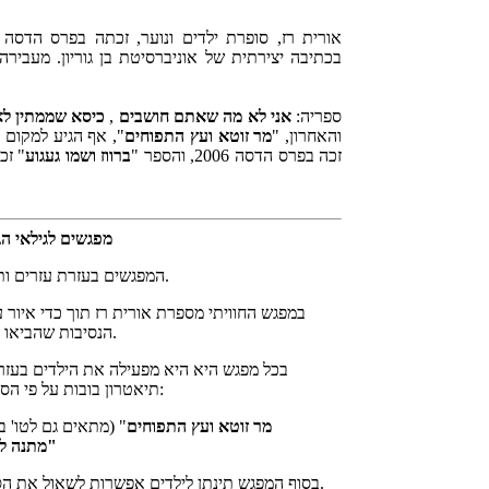
ספריה:
אני לא מה שאתם חושבים
,
כיסא שממתין ל
והאחרון, "
מר זוטא ועץ התפוחים
", אף הגיע למקום הראשו
זכה בפרס הדסה 2006, והספר "
ברווז ושמו געגוע
" זכה 
מפגשים לגילאי הגן
המפגשים בעזרת עזרים ותיאטרון בובות.
במפגש החוויתי מספרת אורית רז תוך כדי איור ע
הנסיבות שהביאו אותה לכתיבה.
בכל מפגש היא היא מפעילה את הילדים בעזר
תיאטרון בובות על פי הסיפורים הבאים:
מר זוטא ועץ התפוחים
" (מתאים גם לטו' 
"מתנה לאימא"
בסוף המפגש תינתן לילדים אפשרות לשאול את הסופרת שאלות.