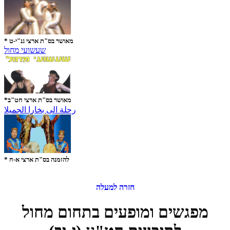
* מאושר בס"ת ארצי גנ"י-ט
שעשועי מחול
*מאושר בס"ת ארצי חט"ב
رحلة الى بخارا الجميلا
* להזמנה בס"ת ארצי א-ח
חזרה למעלה
מפגשים ומופעים בתחום מחול