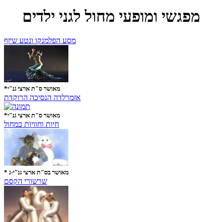
מפגשי ומופעי מחול לגני ילדים
מסע הפלמנקו ונטע שיזף
*מאושר ס"ת ארצי גנ"י
אזמרלדה הנסיכה הרוקדת
*מאושר ס"ת ארצי גנ"י
חיות וחוויות במחול
* מאושר בס"ת ארצי גנ"י-ג
שרשורי הקסם