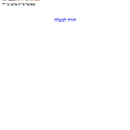
*מאושר ס"ת ארצי גנ"י
חזרה למעלה