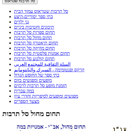
סל תרבות שטראוס
סל תרבות שטראוס עמוד הבית
בתי ספר יסודיים-היצע
גני ילדים
תיכונים וחטיבות ביניים
תחום ספרות סל תרבות
תחום מחול סל תרבות
תחום תיאטרון סל תרבות
תחום מוזיקה סל תרבות
תחום אמנות פלסטית סל תרבות
תחום קולנוע סל תרבות
السلة الثقافية للمجتمع العربي
קרקס ופנטומימה - السيرك والبانتومايم
בתי ספר של החופש הגדול
מופעים ומפגשים בזום
הזמנת מופע סל תרבות לרכזים
במה עברית
מפגשים ומופעים לסיפריות וחדרי עיון
מצעד הספרים
תחום מחול סל תרבות
תחום מחול, אב"י - אמנויות במה