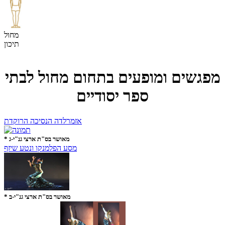
מחול
תיכון
מפגשים ומופעים בתחום מחול לבתי
ספר יסודיים
אזמרלדה הנסיכה הרוקדת
* מאושר בס"ת ארצי גנ"י-ג
מסע הפלמנקו ונטע שיזף
* מאושר בס"ת ארצי גנ"י-ב