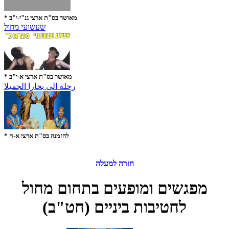
* מאושר בס"ת ארצי גנ"י-י"ב
שעשועי מחול
* מאושר בס"ת ארצי א-י"ב
رحلة الى بخارا الجميلا
* להזמנה בס"ת ארצי א-ח
חזרה למעלה
מפגשים ומופעים בתחום מחול
לחטיבות ביניים (חט"ב)