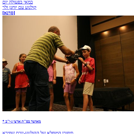
במאי בפעולה יום
קולנוע עם יוחנן ולר
[סדנא]
* מאושר בס"ת ארצי ג-י"ב
סיפורו המופלא של הקולנוע-יורם שפירא