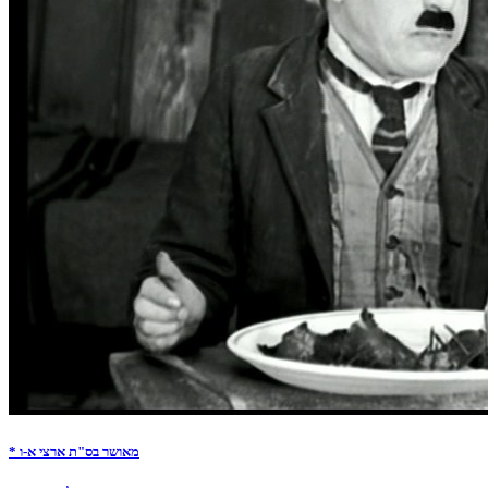
* מאושר בס"ת ארצי א-ו