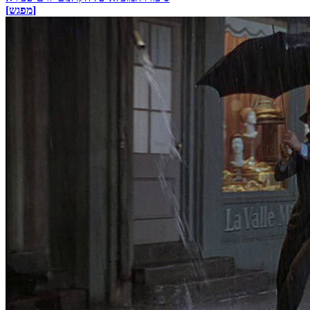
[מפגש]