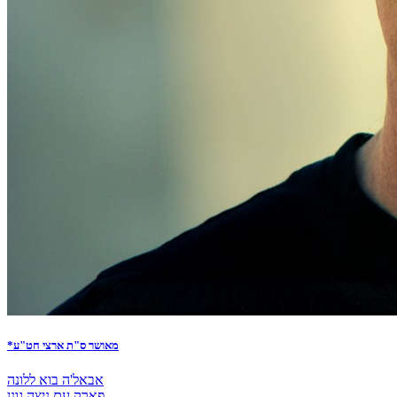
*מאושר ס"ת ארצי חט"ע
אבאל'ה בוא ללונה
פארק עם ניצה גונן