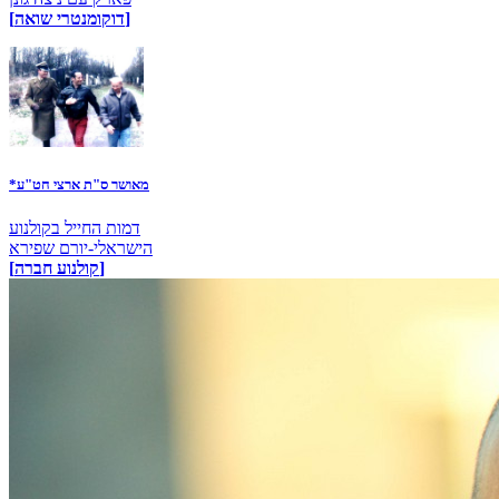
[דוקומנטרי שואה]
*מאושר ס"ת ארצי חט"ע
דמות החייל בקולנוע
הישראלי-יורם שפירא
[קולנוע חברה]