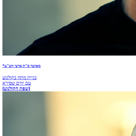
*מאושר ס"ת ארצי חט"ע
בניית מתח בקולנוע
עם יורם שפירא
[שפת הקולנוע]