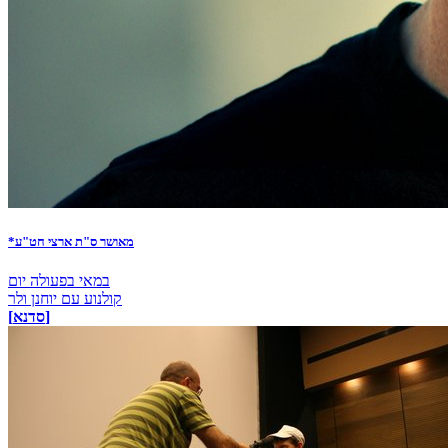
*מאושר ס"ת ארצי חט"ע
במאי בפעולה יום
קולנוע עם יוחנן ולר
[סדנא]