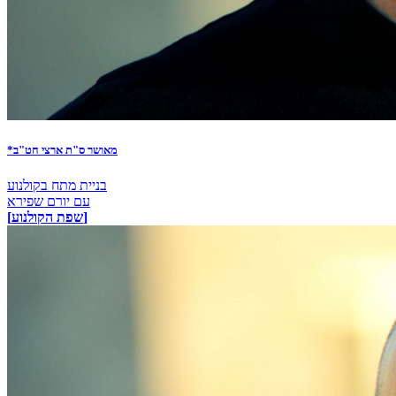
*מאושר ס"ת ארצי חט"ב
בניית מתח בקולנוע
עם יורם שפירא
[שפת הקולנוע]