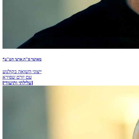
*מאושר ס"ת ארצי חט"ע
ייצוגי השואה בקולנוע
עם יורם שפירא
[עלילתי ותיעודי]