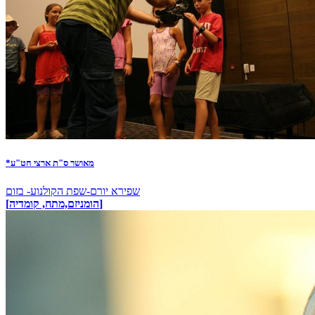
*מאושר ס"ת ארצי חט"ע
שפירא יורם-שפת הקולנוע- בזום
[הומניזם,מתח, קומדיה]