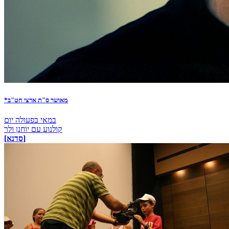
*מאושר ס"ת ארצי חט"ב
במאי בפעולה יום
קולנוע עם יוחנן ולר
[סדנא]