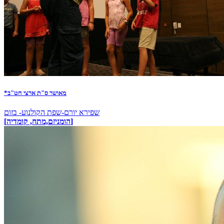
*מאושר ס"ת ארצי חט"ב
שפירא יורם-שפת הקולנוע- בזום
[הומניזם,מתח, קומדיה]