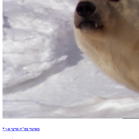
* מאושר בס"ת ארצי א-ו