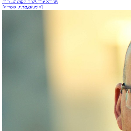
שפירא יורם-שפת הקולנוע- בזום
[הומניזם,מתח, קומדיה]