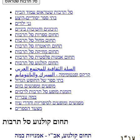
סל תרבות שטראוס
סל תרבות שטראוס עמוד הבית
בתי ספר יסודיים-היצע
גני ילדים
תיכונים וחטיבות ביניים
תחום ספרות סל תרבות
תחום מחול סל תרבות
תחום תיאטרון סל תרבות
תחום מוזיקה סל תרבות
תחום אמנות פלסטית סל תרבות
תחום קולנוע סל תרבות
السلة الثقافية للمجتمع العربي
קרקס ופנטומימה - السيرك والبانتومايم
בתי ספר של החופש הגדול
מופעים ומפגשים בזום
הזמנת מופע סל תרבות לרכזים
במה עברית
מפגשים ומופעים לסיפריות וחדרי עיון
מצעד הספרים
תחום קולנוע סל תרבות
תחום קולנוע, אב"י - אמנויות במה