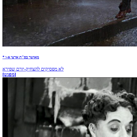
* מאושר בס"ת ארצי א-ו
לא מפסיקים להצחיק-יורם שפירא
[מפגש]