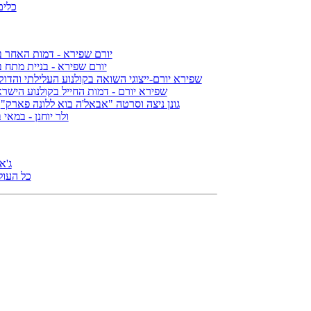
כלים
יורם שפירא - דמות האחר ב
יורם שפירא - בניית מתח ב
שפירא יורם-ייצוגי השואה בקולנוע העלילתי והדוק
שפירא יורם - דמות החייל בקולנוע הישר
גונן ניצה וסרטה "אבאל'ה בוא ללונה פארק"
(
ולר יוחנן - במאי
ג'א
כל העול