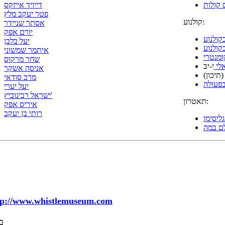
 קולות
דייויד אייזקס
פטר יעקב מלץ
קולנוע:
אסתר שניידר
יורם אפק
קולנוע
יעל בלבן
קולנוע
איתמר שמשוני
ומנטרי
שחר מרקוס
אלי
י-יב
אניסה אשקר
תיכון)
מרב סודאי
 בפעולה
יעל יערי
ישראל רבינוביץ'
תאטרון:
איריס אפק
רותי בן יעקב
גליסימו
ם במה
tp://www.whistlemuseum.com
ב