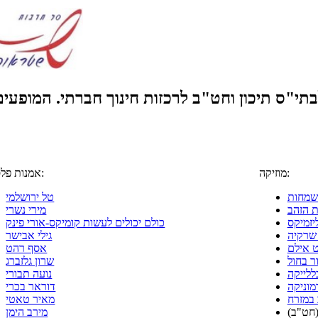
בתי"ס תיכון וחט"ב לרכזות חינוך חברתי. המופעי
מוזיקה:
אמנות פלסטית:
שמחות
טל ירושלמי
 הזהב
מירי נשרי
יזמיקס
כולם יכולים לעשות קומיקס-אורי פינק
שרקיה
גילי אבישר
ט אילם
אסף רהט
ר בחול
שרון גלזברג
בללייקה
נועה תבורי
מוניקה
דוראר בכרי
במזרח
מאיר טאטי
חט"ב)
מירב הימן