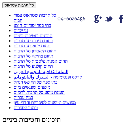
סל תרבות שטראוס
סל תרבות שטראוס עמוד
הבית
בתי ספר יסודיים-היצע
גני ילדים
תיכונים וחטיבות ביניים
תחום ספרות סל תרבות
תחום מחול סל תרבות
תחום תיאטרון סל תרבות
תחום מוזיקה סל תרבות
תחום אמנות פלסטית סל תרבות
תחום קולנוע סל תרבות
السلة الثقافية للمجتمع العربي
קרקס ופנטומימה - السيرك والبانتومايم
בתי ספר של החופש הגדול
מופעים ומפגשים בזום
הזמנת מופע סל תרבות לרכזים
במה עברית
מפגשים ומופעים לסיפריות וחדרי עיון
מצעד הספרים
תיכונים וחטיבות ביניים