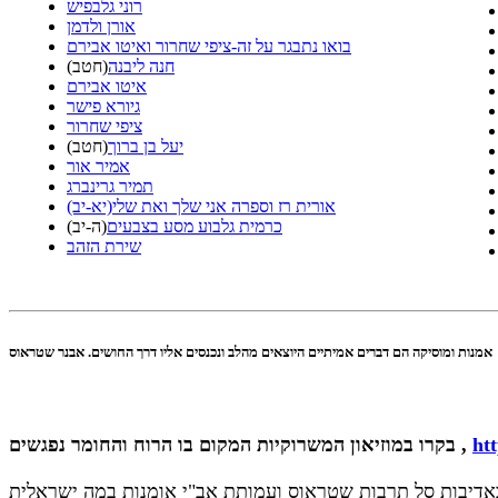
רוני גלבפיש
אורן ולדמן
בואו נתבגר על זה-ציפי שחרור ואיטו אבירם
חנה ליבנה
(חטב)
איטו אבירם
גיורא פישר
ציפי שחרור
יעל בן ברוך
(חטב)
אמיר אור
תמיר גרינברג
אורית רז וספרה אני שלך ואת שלי(יא-יב)
כרמית גלבוע מסע בצבעים
(ה-יב)
שירת הזהב
אמנות ומוסיקה הם דברים אמיתיים היוצאים מהלב ונכנסים אליו דרך החושים. אבנר שטראוס
ht
בקרו במוזיאון המשרוקיות המקום בו הרוח והחומר נפגשים ,
אדיבות סל תרבות שטראוס ועמותת אב"י אומנות במה ישראלית