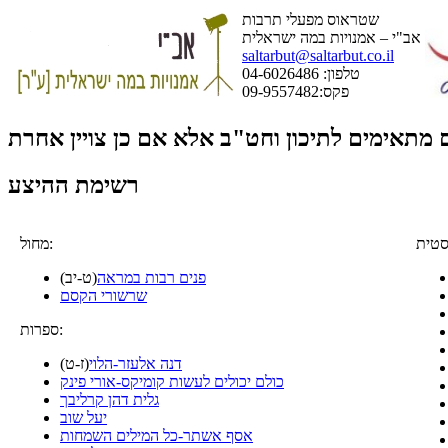
שטראוס מפעלי תרבות
אב"י – אמנויות במה ישראלית
saltarbut@saltarbut.co.il
טלפון: 04-6026486
פקס:09-9557482
ם מתאימים לתיכון וחט"ב אלא אם כן צויין אחרת
רשימת ההיצע
מחול:
פנים רבות במראה
(ט-יב)
שרשורי הקסם
ספרות:
דנה אלעזר-הלוי
(ז-ט)
כולם יכולים לעשות קומיקס-אורי פינק
גלית דהן קרליבך
יעל שוב
אסף אשתר-כל המילים השמחות