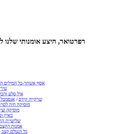
רפרטואר, היצע אומנותי שלנו ל
אסף אשתר-כל המילים ה
שירת
איל סלע והכל
שרקייה קידס
/
אנסמבל 
מוסיקה חיה לסר
מוסיקה וציו
באיין ו
שלישיית הר
אמנות הקצב 
כל העולם קצב
(