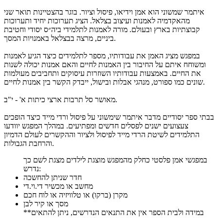
איתמר שמשוני הוא אמן וידיאו, פיסול וציור. בוגר בהצטיינות תואר שני
מהאקדמיה לאמנות ועיצוב בצלאל. הציג תערוכות יחיד ותערוכות
קבוצתיות בארץ ובעולם. מורה לאמנות לתלמידי ביה״ס יסודי וחטיבת
ביניים, מרצה בבצלאל באמנויות המסך.
במפגש מציג האמן את עבודותיו, מספר לתלמידים כיצד הגיע לאמנות
ומשוחח איתם על החיבור בין האמנות לחיים והאם אמנות יכולה לשנות
את החיים. באמצעות עבודותיו השוזרות עיסוקים ותחביבים מעולמות
שונים כמו ספורט, מנהגי אבלות ובישול, ייבדק הקשר בין אמנות לחיים.
מאושר סל תרבות ארצי כיתות א' - י"ב.
בבתי ספר יסודיים מדבר איתמר שימשוני על פיסול ורדי מייד כיצד הופכים
צעצועים ישנים לפסלים חדשים ומפתיעים. במהלך המפגש יוודעו
התלמידים לשיטת הרדי מייד לפיסול ולציור וההקשרים לעולם הדמיון
והרחבת הגבולות.
במפגשי אמן פלסטי כחלק מהמפגש מוצגת לילדים מצגת לשם כך
נדרש:
חדר שניתן להחשכה
מחשב או מכשיר די.וי.די
מקרן (ברקו) או טלוויזיה או לוח חכם
מסך או קיר לבן
**במידה ולבית הספר אין את התנאים הנדרשים, ניתן להתאים