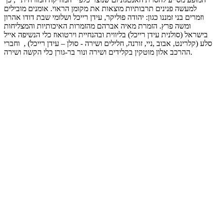
למעשה פנינים תרבותיות מוצאות את מקומן הראוי. אומנים מובילים
וזמרים בני זמננו כגון: יהודה פוליקר, עידן רייכל ושלומי שבת דודו אהרון
ומשה פרץ. הזמרת מאיה אברהם מהזמרות האיכותיות והמצליחות
בישראל (סולנית עידן רייכל) בליווית ובהנחיית וירטואוז כלי הנשיפה אייל
סלע (קלרינט, אבוב ,ניי, זורנה, חלילים ושירה - סולן – עידן רייכל) , וחברי
ההרכב אלון מוטקין בקלידים ושירה ונור בר-גורן כלי הקשה ושירה.