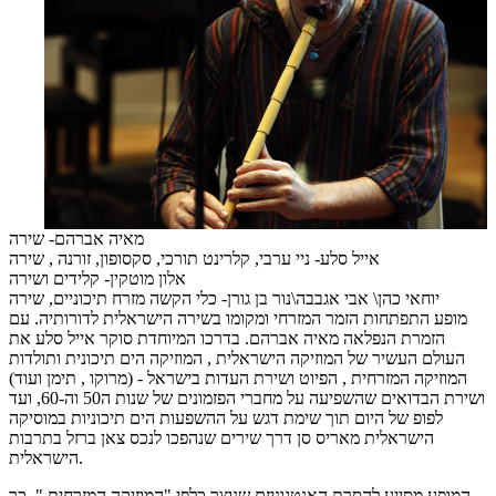
מאיה אברהם- שירה
אייל סלע- ניי ערבי, קלרינט תורכי, סקסופון, זורנה , שירה
אלון מוטקין- קלידים ושירה
יוחאי כהן\ אבי אגבבה\נור בן גורן- כלי הקשה מזרח תיכוניים, שירה
מופע התפתחות הזמר המזרחי ומקומו בשירה הישראלית לדורותיה. עם
הזמרת הנפלאה מאיה אברהם. בדרכו המיוחדת סוקר אייל סלע את
העולם העשיר של המוזיקה הישראלית , המוזיקה הים תיכונית ותולדות
המוזיקה המזרחית , הפיוט ושירת העדות בישראל - (מרוקו , תימן ועוד)
ושירת הבדואים שהשפיעה על מחברי הפזמונים של שנות ה50 וה-60, ועד
לפופ של היום תוך שימת דגש על ההשפעות הים תיכוניות במוסיקה
הישראלית מאריס סן דרך שירים שנהפכו לנכס צאן ברזל בתרבות
הישראלית.
המופע מסייע להסרת האנטגוניזם שנוצר כלפי "המוזיקה המזרחית ", כך