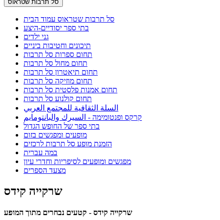
סל תרבות שטראוס
סל תרבות שטראוס עמוד הבית
בתי ספר יסודיים-היצע
גני ילדים
תיכונים וחטיבות ביניים
תחום ספרות סל תרבות
תחום מחול סל תרבות
תחום תיאטרון סל תרבות
תחום מוזיקה סל תרבות
תחום אמנות פלסטית סל תרבות
תחום קולנוע סל תרבות
السلة الثقافية للمجتمع العربي
קרקס ופנטומימה - السيرك والبانتومايم
בתי ספר של החופש הגדול
מופעים ומפגשים בזום
הזמנת מופע סל תרבות לרכזים
במה עברית
מפגשים ומופעים לסיפריות וחדרי עיון
מצעד הספרים
שרקייה קידס
שרקייה קידס - קטעים נבחרים מתוך המופע