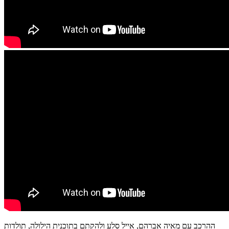
ההרכב עם מאיה אברהם, אייל סלע ולהקתם בתוכנית הילולה, תולדות