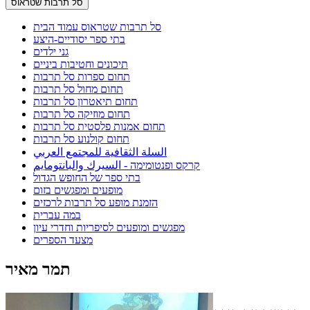
סל תרבות שטראוס
סל תרבות שטראוס עמוד הבית
בתי ספר יסודיים-היצע
גני ילדים
תיכונים וחטיבות ביניים
תחום ספרות סל תרבות
תחום מחול סל תרבות
תחום תיאטרון סל תרבות
תחום מוזיקה סל תרבות
תחום אמנות פלסטית סל תרבות
תחום קולנוע סל תרבות
السلة الثقافية للمجتمع العربي
קרקס ופנטומימה - السيرك والبانتومايم
בתי ספר של החופש הגדול
מופעים ומפגשים בזום
הזמנת מופע סל תרבות לרכזים
במה עברית
מפגשים ומופעים לסיפריות וחדרי עיון
מצעד הספרים
תמר מאיר