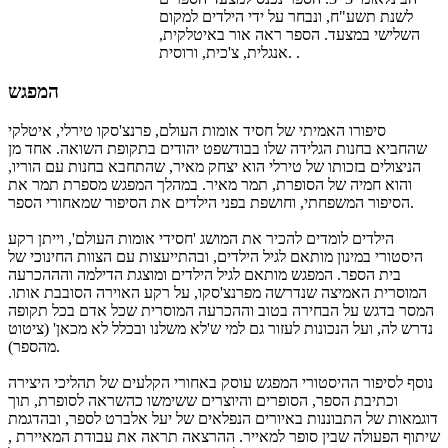
לשנת תשע"ח, ונבחר על ידי הילדים למקום
השלישי במצעד. הספר ראה אור באיטלקית,
אנגלית, צ'כית, ורוסית. .
המפגש
סיפורו האמיתי של חסיד אומות העולם, פרנצ'סקו טירלי, איטלקי
שהחביא בחנות הגלידה שלו בבודשפט יהודים בתקופת השואה. אחד מן
הניצולים בזכותו של טירלי הוא יצחק מאיר, שהתחבא בחנות עם הוריו,
והוא חמיה של הסופרת, תמר מאיר. במהלך המפגש מספרת תמר את
הסיפור המשפחתי, וחושפת בפני הילדים את הסיפור שמאחורי הספר.
הילדים לומדים להכיר את המושג 'חסידי אומות העולם', וייתן רקע
היסטורי במינון מותאם לגיל הילדים, ובהתייעצות עם הצוות החינוכי של
בית הספר. המפגש מותאם לגיל הילדים ומוצגת הדילמה והההכרעה
המוסרית האמיצה שנדרשה מפרנצ'סקו, על רקע האוירה הסובבת אותו.
המסר בדגש על הבחירה בטוב וההכרעה המוסרית שכל אדם בכל תקופה
נדרש לה, ועל הנכונות לעזור גם למי ש'לא משלנו ובכלל לא מכאן' (ציטוט
מהספר).
נוסף לסיפור ההיסטורי המפגש עוסק באחורי הקלעים של תהליכי היצירה
וכתיבת הספר, הסופרים והיוצרים ששימשו כהשראה לסופרת, תוך
דוגמאות של התבוננות באיורים הנפלאים של יעל אלברט לספר, ובהדגמת
שיתוף הפעולה שבין סופר למאייר. ההרצאה תראה את עבודת המאיירת ,