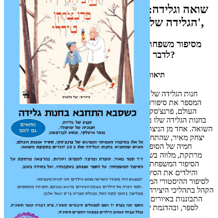
שואה וגלידה: על הספר 'חנות
הגלידה של פרנצ'סקו טירלי',
מסיפור משפחתי לספר ילדים, וכיצד
לדבר עם ילדים על השואה?
תיאור הפעילות במספר שורות
חנות הגלידה של פרנצ'סקו טירלי הוא ספר
המספר את סיפורו האמיתי של חסיד אומות
העולם, פרנצ'סקו טירלי, איטלקי שהחביא
בחנות הגלידה שלו בבודשפט יהודים בתקופת
השואה. אחד מן הניצולים בזכותו של טירלי הוא
יצחק מאיר, שהתחבא בחנות עם הוריו, והוא
חמיה של הסופרת, תמר מאיר. בהרצאה
מרתקת, מלווה בשקופיות, מספרת תמר את
הסיפור המשפחתי, וחושפת בפני המבוגרים
והילדים את הסיפור שמאחורי הספר. נוסף
לסיפור ההיסטורי המדהים, המפגש משתף את
הקהל בתהליכי היצירה וכתיבת הספר, בדגש על
התבוננות באיורים הנפלאים של יעל אלברט
לספר, ובהדגמת שיתוף הפעולה שבין סופר
למאייר.