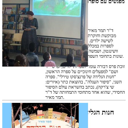
מפגשים עם סופרת ומשוררת ד"ר תמר
מאיר
מאושר בסל תרבות ארצי א-ו
ד"ר תמר מאיר היא סופרת ילדים, מרצה
מבוקשת וחוקרת ספרות, אשת חינוך, ואם
לשישה ילדים. היא משמשת כראש החוג
לספרות במכללה להכשרת מורים בגבעת
וושינגטון, ושמשה כיועצת אקדמית לוועדות
שונות בתחומי השפה והספרות במשרד החינוך.
זוכת פרס דבורה עומר לספרות ילדים, ופרס "יד
ושם" למפעלים חינוכיים על ספרה הראשון,
"חנות הגלידה של פרנצ'סקו טירלי". ספרה
השני, "סיפור העגלה", בהוצאת כתר (איורים:
שי צ'רקה), נכתב בהשראת עולם הסיפור
החסידי, שהוא אחד מתחומי התמחותה של ד"ר
תמר מאיר.
חנות הגלידה של פרנצ'סקו
טירלי