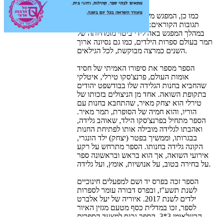
כמו כן, המפגש משתף סיפורים מרגשים על
תגובות הקוראים: מילדים ועד ניצולי שואה.
במהלך המפגש באה לידי ביטוי מומחיותה של
תמר בעולם ספרות הילדים, כמו גם נסיונה ארוך
השנים כמרצה מבוקשת, לכל הגילאים.
הספר מספר את סיפורו האמיתי של חסיד
אומות העולם, פרנצ'סקו טירלי, איטלקי
שהחביא בחנות הגלידה שלו בבודשפט יהודים
בתקופת השואה. אחד מן הניצולים בזכותו של
טירלי הוא יצחק מאיר, שהתחבא בחנות עם
הוריו, והוא חמיה של הסופרת, תמר מאיר.
הספר מתחיל בפרנצ'סקו הילד, שאוהב גלידה,
ואהבתו לגלידה מובילה אותו לפתיחת החנות
בבגרותו, וממשיך בפטר (יצחק) ילד הונגרי,
הקונה גלידה בחנותו. הספר מתרחש על רקע
אירועי השואה, אך הוא בראש ובראשונה ספר
על בחירה בטוב, על אנושיות, אומץ, ועל גלידה.
הספר זכה בפרס יד ושם למפעלים חינוכיים
לשנת תשע"ז, ובפרס דבורה עומר לספרות
ילדים לשנת 2017. איוריה של יעל אלברט
לספר, זכו במדלית כסף מטעם מגזין האיור
הבינלאומי 3*3. הספר נכנס למצעד הספרים