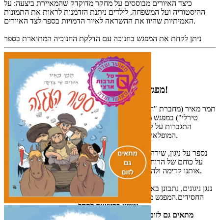
כיצד האיורים מבוססים על מחקר מדוקדק שהמאיירת ביצעה: על
ההיסטוריה ועל המשפחה. לילדים ניתנת הזדמנות לראות את התמונות
האמיתיות שהיוו את ההשראה לאיור הדמויות בספר לצד האיורים.
ניתן לקחת את המפגש בחנוכה עם הדלקת החנוכיה המתוארת בספר
סיפור העגלה
מפגש שמח מרתק וייחודי!
תמר מאיר (מחברת "חנות הגלידה של פרנצ'סקו
טירלי") במפגש מרתק וסיפור אופטימי על
התגברות על קשיים, לפי מיטב המסורת
המופלאה של הסיפורים החסידיים.
נספר על ניגון, שירה וריקוד, צחוק וסיפור, וגם
על כוחם של הרוח,המוזיקה והאמנות לדחוף
אותנו קדימה ולהביא אותנו אל מחוז חפצנו.
ננגן ניגונים, נתבונן באיורים ונצא למסע יחד עם
החסידים.המפגש מתאים לילדי כל המגזרים,
ומוגש ברגישות לקהל.
מתאים גם לזום
עלילה מקורית השואבת