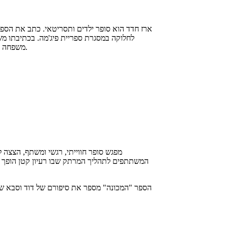
ארז חדד הוא סופר ילדים ותסריטאי. כתב את הספר
לחלוקה במסגרת ספריית פיג'מה. בכתיבתו משל
משפחה ויצירתיות. בנוסף ארז חדד עוסק בפרויקטים שונים בתחומי התיאטרון והקולנוע, כבמאי קולנוע ומחזות תיאטרון.
מפגש סופר חווייתי, רגשי ומשתף, הצצה 
המשתתפים לתהליך המרתק שבו רעיון קטן הופך לספ
הספר "המכונה" מספר את סיפורם של דוד וסבא שבו