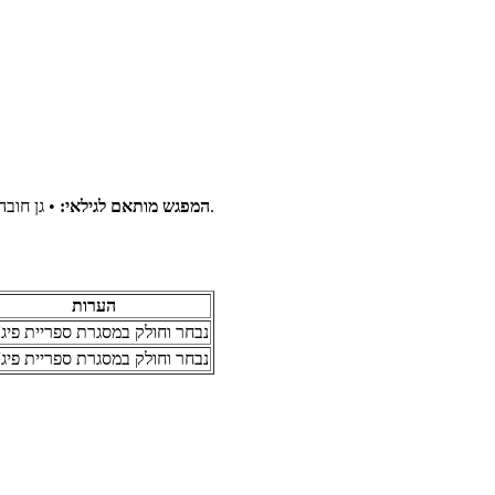
• גן חובה • כיתות א׳–ה׳ הפעילות מותאמת לגיל המשתתפים ולאופי המסגרת.
המפגש מותאם לגילאי:
הערות
נבחר וחולק במסגרת ספריית פיג'
נבחר וחולק במסגרת ספריית פיג'