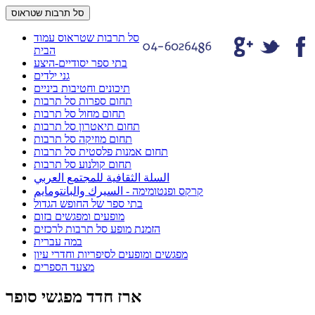
סל תרבות שטראוס
סל תרבות שטראוס עמוד
הבית
בתי ספר יסודיים-היצע
גני ילדים
תיכונים וחטיבות ביניים
תחום ספרות סל תרבות
תחום מחול סל תרבות
תחום תיאטרון סל תרבות
תחום מוזיקה סל תרבות
תחום אמנות פלסטית סל תרבות
תחום קולנוע סל תרבות
السلة الثقافية للمجتمع العربي
קרקס ופנטומימה - السيرك والبانتومايم
בתי ספר של החופש הגדול
מופעים ומפגשים בזום
הזמנת מופע סל תרבות לרכזים
במה עברית
מפגשים ומופעים לסיפריות וחדרי עיון
מצעד הספרים
ארז חדד מפגשי סופר