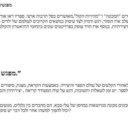
מפגשים
ים "המכונה" ו־"מהירות הקול",מאושרים בסל תרבות ארצי. ספריו ראו אור 
ב ארז הומור, רגש ודמיון לצד עיסוק בנושאים הקרובים לעולמם של ילדים —
מפגש “איך רעיון הופך לסיפור - ואיך סיפור הופך לספר.”
לאחורי הקלעים של עולם הספר והיצירה. באמצעות הקראה, מצגת, סיפורים א
ר. יש זמן לשאלות ותשובות, דגש על שיח המעודד קריאה , יצירתיות והבעה
נים מכונה מגרוטאות במחסן של עלי-סבא. הם מחברים בין גלגלים, מנועים 
יכול להפוך למשהו אחר ולכל דבר יש סיפור. אבל סבתא מוטרדת - איזו מכונה הם בונים בעצם ומה היא תוכל לעשות?